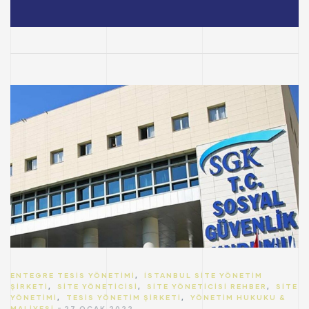
ENTEGRE TESIS YÖNETIMI
,
İSTANBUL SITE YÖNETIM
ŞIRKETI
,
SITE YÖNETICISI
,
SITE YÖNETICISI REHBER
,
SITE
YÖNETIMI
,
TESIS YÖNETIM ŞIRKETI
,
YÖNETIM HUKUKU &
MALIYESI
27 OCAK 2022