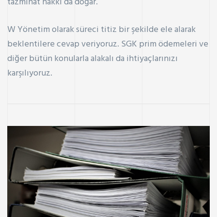
tazminat hakkı da doğar.
W Yönetim
olarak süreci titiz bir şekilde ele alarak
beklentilere cevap veriyoruz. SGK prim ödemeleri ve
diğer bütün konularla alakalı da ihtiyaçlarınızı
karşılıyoruz.