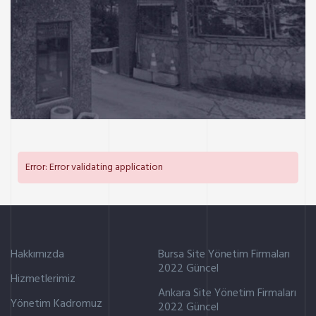
KONUT
Yeni Gökdeniz Vilları
Error: Error validating application
Hakkımızda
Bursa Site Yönetim Firmaları
2022 Güncel
Hizmetlerimiz
Ankara Site Yönetim Firmaları
Yönetim Kadromuz
2022 Güncel