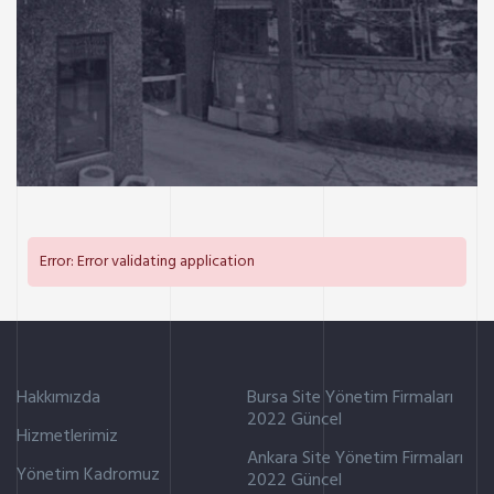
KONUT
Yeni Gökdeniz Vilları
Error: Error validating application
Hakkımızda
Bursa Site Yönetim Firmaları
2022 Güncel
Hizmetlerimiz
Ankara Site Yönetim Firmaları
Yönetim Kadromuz
2022 Güncel