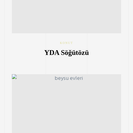
KONUT
YDA Söğütözü