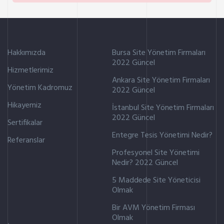
Hakkımızda
Bursa Site Yönetim Firmaları
2022 Güncel
Hizmetlerimiz
Ankara Site Yönetim Firmaları
Yönetim Kadromuz
2022 Güncel
Hikayemiz
İstanbul Site Yönetim Firmaları
2022 Güncel
Sertifikalar
Entegre Tesis Yönetimi Nedir?
Referanslar
Profesyonel Site Yönetimi
Nedir? 2022 Güncel
5 Maddede Site Yöneticisi
Olmak
Bir AVM Yönetim Firması
Olmak