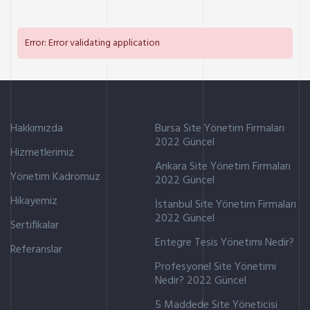
Error: Error validating application
Hakkımızda
Bursa Site Yönetim Firmaları
2022 Güncel
Hizmetlerimiz
Ankara Site Yönetim Firmaları
Yönetim Kadromuz
2022 Güncel
Hikayemiz
İstanbul Site Yönetim Firmaları
2022 Güncel
Sertifikalar
Entegre Tesis Yönetimi Nedir?
Referanslar
Profesyonel Site Yönetimi
Nedir? 2022 Güncel
5 Maddede Site Yöneticisi