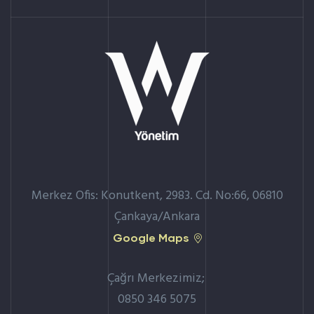
Merkez Ofis: Konutkent, 2983. Cd. No:66, 06810
Çankaya/Ankara
Google Maps
Çağrı Merkezimiz;
0850 346 5075