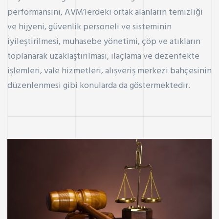
performansını, AVM’lerdeki ortak alanların temizliği
ve hijyeni, güvenlik personeli ve sisteminin
iyileştirilmesi, muhasebe yönetimi, çöp ve atıkların
toplanarak uzaklaştırılması, ilaçlama ve dezenfekte
işlemleri, vale hizmetleri, alışveriş merkezi bahçesinin
düzenlenmesi gibi konularda da göstermektedir.