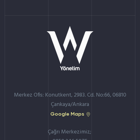
Merkez Ofis: Konutkent, 2983. Cd. No:66, 06810
Çankaya/Ankara
Google Maps
Çağrı Merkezimiz;