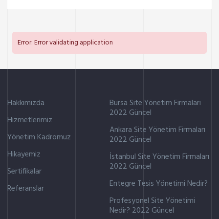
Error: Error validating application
Hakkımızda
Bursa Site Yönetim Firmaları
2022 Güncel
Hizmetlerimiz
Ankara Site Yönetim Firmaları
Yönetim Kadromuz
2022 Güncel
Hikayemiz
İstanbul Site Yönetim Firmaları
2022 Güncel
Sertifikalar
Entegre Tesis Yönetimi Nedir?
Referanslar
Profesyonel Site Yönetimi
Nedir? 2022 Güncel