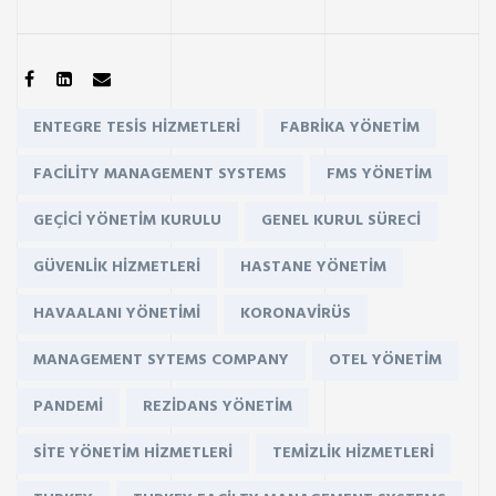
SHARE:
Tags:
ENTEGRE TESIS HIZMETLERI
FABRIKA YÖNETIM
FACILITY MANAGEMENT SYSTEMS
FMS YÖNETIM
GEÇICI YÖNETIM KURULU
GENEL KURUL SÜRECI
GÜVENLIK HIZMETLERI
HASTANE YÖNETIM
HAVAALANI YÖNETIMI
KORONAVIRÜS
MANAGEMENT SYTEMS COMPANY
OTEL YÖNETIM
PANDEMI
REZIDANS YÖNETIM
SITE YÖNETIM HIZMETLERI
TEMIZLIK HIZMETLERI