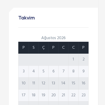
Takvim
Ağustos 2026
P
S
Ç
P
C
C
P
1
2
3
4
5
6
7
8
9
10
11
12
13
14
15
16
17
18
19
20
21
22
23