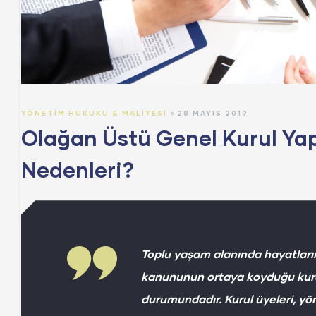
YÖNETIM HUKUKU & MALIYESI
28 MAYIS 2019
Olağan Üstü Genel Kurul Yap
Nedenleri?
Toplu yaşam alanında hayatlarını
kanununun ortaya koyduğu kura
durumundadır. Kurul üyeleri, yö