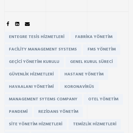
SHARE:
Tags:
ENTEGRE TESIS HIZMETLERI
FABRIKA YÖNETIM
FACILITY MANAGEMENT SYSTEMS
FMS YÖNETIM
GEÇICI YÖNETIM KURULU
GENEL KURUL SÜRECI
GÜVENLIK HIZMETLERI
HASTANE YÖNETIM
HAVAALANI YÖNETIMI
KORONAVIRÜS
MANAGEMENT SYTEMS COMPANY
OTEL YÖNETIM
PANDEMI
REZIDANS YÖNETIM
SITE YÖNETIM HIZMETLERI
TEMIZLIK HIZMETLERI