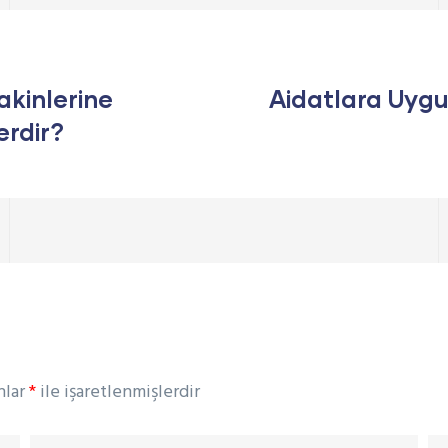
akinlerine
Aidatlara Uyg
rdir?
nlar
*
ile işaretlenmişlerdir