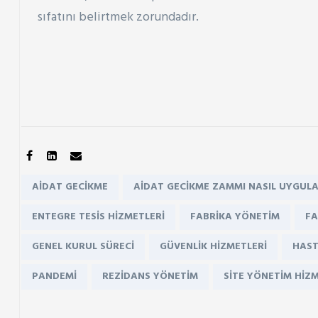
sıfatını belirtmek zorundadır.
SHARE:
Tags:
AIDAT GECIKME
AIDAT GECIKME ZAMMI NASIL UYGULA
ENTEGRE TESIS HIZMETLERI
FABRIKA YÖNETIM
FA
GENEL KURUL SÜRECI
GÜVENLIK HIZMETLERI
HAST
PANDEMI
REZIDANS YÖNETIM
SITE YÖNETIM HIZ