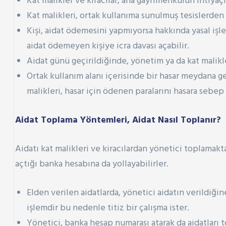
Kat malikler ve kiracılar, ana gayrimenkulün ihtiyaç
Kat malikleri, ortak kullanıma sunulmuş tesislerde
Kişi, aidat ödemesini yapmıyorsa hakkında yasal işle
aidat ödemeyen kişiye icra davası açabilir.
Aidat günü geçirildiğinde, yönetim ya da kat malik
Ortak kullanım alanı içerisinde bir hasar meydana ge
malikleri, hasar için ödenen paralarını hasara sebep o
Aidat Toplama Yöntemleri, Aidat Nasıl Toplanır?
Aidatı kat malikleri ve kiracılardan yönetici toplamakt
açtığı banka hesabına da yollayabilirler.
Elden verilen aidatlarda, yönetici aidatın verildiğ
işlemdir bu nedenle titiz bir çalışma ister.
Yönetici, banka hesap numarası atarak da aidatları 