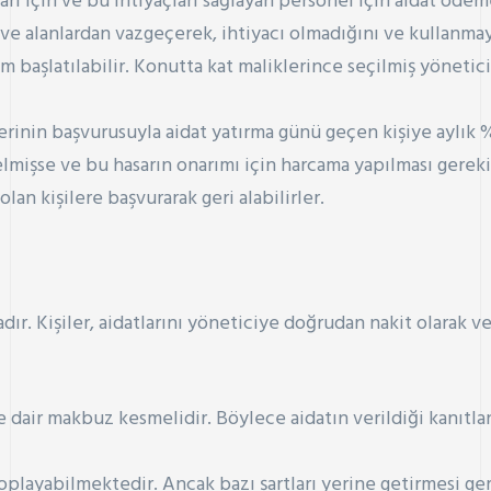
ları için ve bu ihtiyaçları sağlayan personel için aidat öd
n ve alanlardan vazgeçerek, ihtiyacı olmadığını ve kullan
m başlatılabilir. Konutta kat maliklerince seçilmiş yönetici
lerinin başvurusuyla aidat yatırma günü geçen kişiye aylık
lmişse ve bu hasarın onarımı için harcama yapılması gerekir
lan kişilere başvurarak geri alabilirler.
adır. Kişiler, aidatlarını yöneticiye doğrudan nakit olarak 
ine dair makbuz kesmelidir. Böylece aidatın verildiği kanıt
toplayabilmektedir. Ancak bazı şartları yerine getirmesi ge