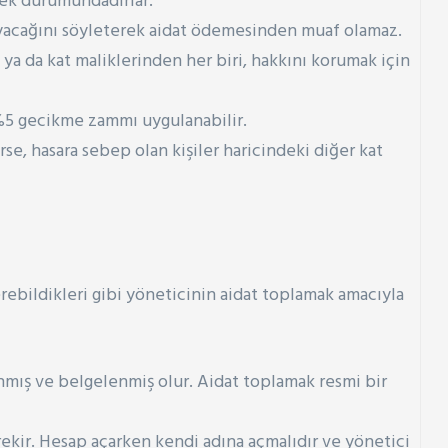
emek durumundadırlar.
mayacağını söyleterek aidat ödemesinden muaf olamaz.
 ya da kat maliklerinden her biri, hakkını korumak için
 %5 gecikme zammı uygulanabilir.
se, hasara sebep olan kişiler haricindeki diğer kat
verebildikleri gibi yöneticinin aidat toplamak amacıyla
lanmış ve belgelenmiş olur. Aidat toplamak resmi bir
rekir. Hesap açarken kendi adına açmalıdır ve yönetici