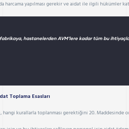
da harcama yapılması gerekir ve aidat ile ilgili hükümler ka
fabrikaya, hastanelerden AVM’lere kadar tüm bu ihtiyaçları m
dat Toplama Esasları
ı, hangi kurallarla toplanması gerektiğini 20. Maddesinde 