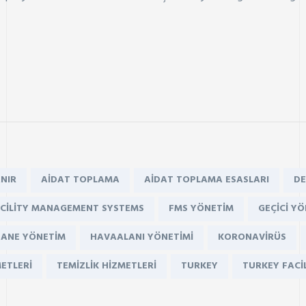
NIR
AIDAT TOPLAMA
AIDAT TOPLAMA ESASLARI
DE
CILITY MANAGEMENT SYSTEMS
FMS YÖNETIM
GEÇICI Y
ANE YÖNETIM
HAVAALANI YÖNETIMI
KORONAVIRÜS
METLERI
TEMIZLIK HIZMETLERI
TURKEY
TURKEY FAC